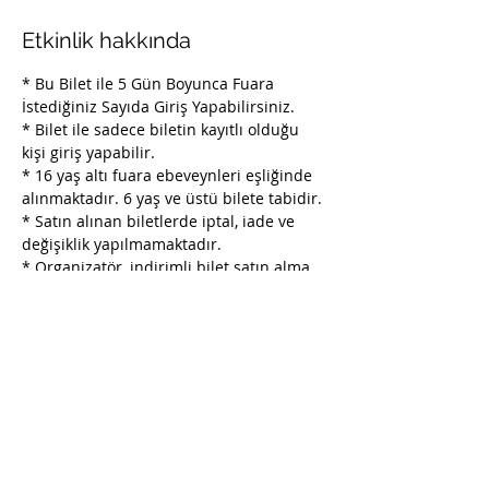
Etkinlik hakkında
* Bu Bilet ile 5 Gün Boyunca Fuara 
İstediğiniz Sayıda Giriş Yapabilirsiniz. 
* Bilet ile sadece biletin kayıtlı olduğu 
kişi giriş yapabilir.
* 16 yaş altı fuara ebeveynleri eşliğinde 
alınmaktadır. 6 yaş ve üstü bilete tabidir.

* Satın alınan biletlerde iptal, iade ve 
değişiklik yapılmamaktadır.

* Organizatör, indirimli bilet satın alma 
koşullarında değişiklik yapma hakkını 
saklı tutar.

* Organizatör, fuar alanı ve saatinde 
değişiklik yapma hakkına sahiptir.

* Organizatör, etkinlik için uygun 
görmediği kişileri, bilet ücretini iade 
ederek fuar mekanına almama hakkına 
sahiptir.

* Etkinlik mekanına yiyecek ve içecek 