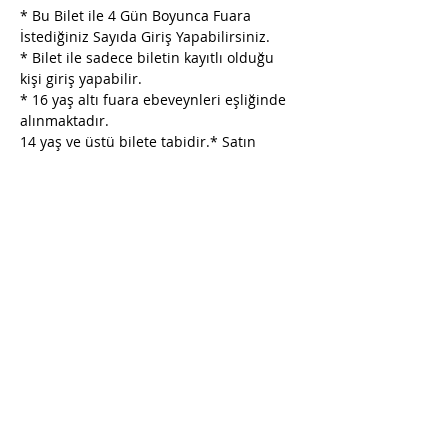
* Bu Bilet ile 4 Gün Boyunca Fuara 
İstediğiniz Sayıda Giriş Yapabilirsiniz. 
* Bilet ile sadece biletin kayıtlı olduğu 
kişi giriş yapabilir.
* 16 yaş altı fuara ebeveynleri eşliğinde 
alınmaktadır. 
14 yaş ve üstü bilete tabidir.* Satın 
alınan biletlerde iptal, iade ve değişiklik 
yapılmamaktadır.
* Organizatör, indirimli bilet satın alma 
koşullarında değişiklik yapma hakkını 
saklı tutar.
* Organizatör, fuar alanı ve saatinde 
değişiklik yapma hakkına sahiptir.
Daha Fazla Göster
Bu Etkinliği Paylaş