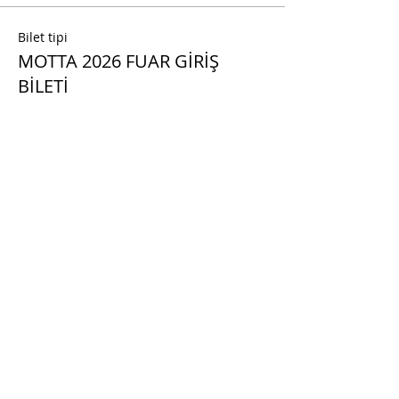
Bilet tipi
MOTTA 2026 FUAR GİRİŞ
BİLETİ
Daha Fazla Bilgi
Fiyat
₺70,00
+₺1,75 bilet hizmet bedeli
Adet
Toplam
₺0,00
Devam